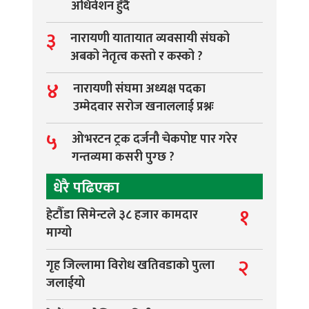
अधिवेशन हुँदै
३
नारायणी यातायात व्यवसायी संघको
अबको नेतृत्व कस्तो र कस्को ?
४
नारायणी संघमा अध्यक्ष पदका
उम्मेदवार सरोज खनाललाई प्रश्नः
५
ओभरटन ट्रक दर्जनौ चेकपोष्ट पार गरेर
गन्तव्यमा कसरी पुग्छ ?
धेरै पढिएका
१
हेटौँडा सिमेन्टले ३८ हजार कामदार
माग्यो
२
गृह जिल्लामा विरोध खतिवडाको पुत्ला
जलाईयो