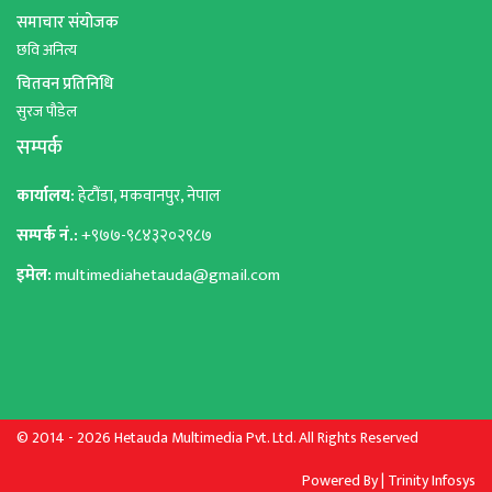
समाचार संयोजक
छवि अनित्य
चितवन प्रतिनिधि
सुरज पौडेल
सम्पर्क
कार्यालय:
हेटौंडा, मकवानपुर, नेपाल
सम्पर्क नं.:
+९७७-९८४३२०२९८७
इमेल:
multimediahetauda@gmail.com
© 2014 - 2026 Hetauda Multimedia Pvt. Ltd. All Rights Reserved
Powered By
|
Trinity Infosys