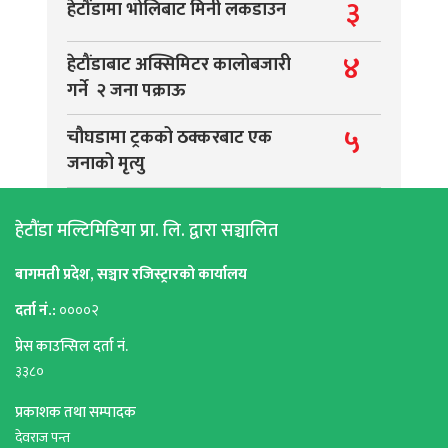
३
हेटौंडामा भोलिबाट मिनी लकडाउन
४
हेटौंडाबाट अक्सिमिटर कालोबजारी
गर्ने २ जना पक्राऊ
५
चौघडामा ट्रकको ठक्करबाट एक
जनाको मृत्यु
हेटौंडा मल्टिमिडिया प्रा. लि. द्वारा सञ्चालित
बागमती प्रदेश, सञ्चार रजिस्ट्रारको कार्यालय
दर्ता नं.:
००००२
प्रेस काउन्सिल दर्ता नं.
३३८०
प्रकाशक तथा सम्पादक
देवराज पन्त