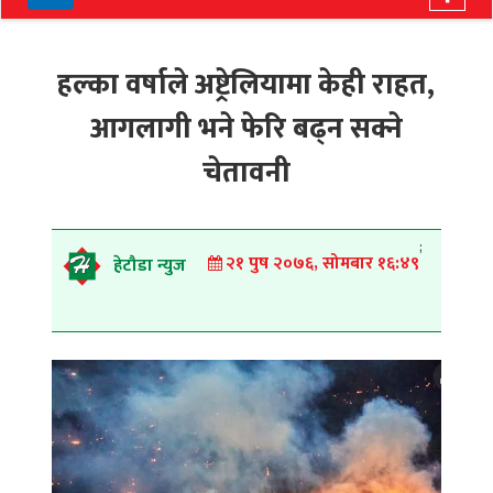
navigation
हल्का वर्षाले अष्ट्रेलियामा केही राहत,
आगलागी भने फेरि बढ्न सक्ने
चेतावनी
;
२१ पुष २०७६, सोमबार १६:४९
हेटौडा न्युज