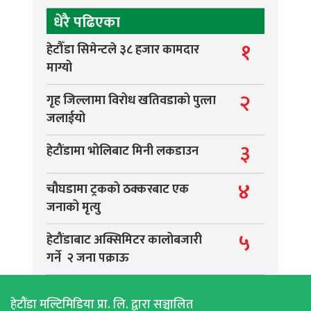
धेरै पढिएका
१
हेटौँडा सिमेन्टले ३८ हजार कामदार
माग्यो
२
गृह जिल्लामा विरोध खतिवडाको पुत्ला
जलाईयो
३
हेटौंडामा भोलिबाट मिनी लकडाउन
४
चौघडामा ट्रकको ठक्करबाट एक
जनाको मृत्यु
५
हेटौंडाबाट अक्सिमिटर कालोबजारी
गर्ने २ जना पक्राऊ
हेटौंडा मल्टिमिडिया प्रा. लि. द्वारा सञ्चालित