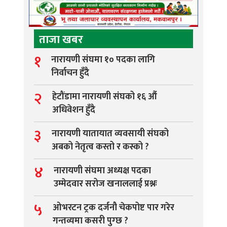
ताजा खबर
१
नारायणी संघमा १० पदका लागि
निर्वाचन हुँदै
२
हेटौंडामा नारायणी संघको १६ औं
अधिवेशन हुँदै
३
नारायणी यातायात व्यवसायी संघको
अबको नेतृत्व कस्तो र कस्को ?
४
नारायणी संघमा अध्यक्ष पदका
उम्मेदवार सरोज खनाललाई प्रश्नः
५
ओभरटन ट्रक दर्जनौ चेकपोष्ट पार गरेर
गन्तव्यमा कसरी पुग्छ ?