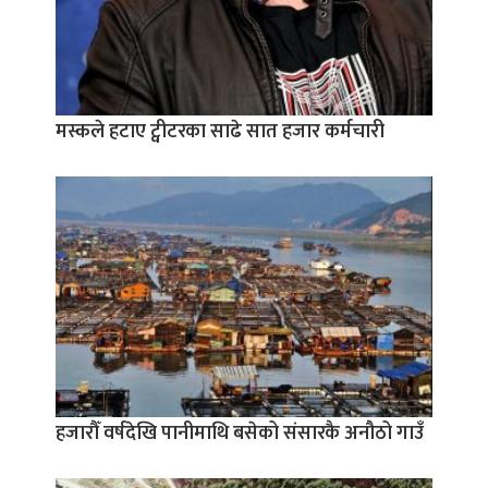
मस्कले हटाए ट्वीटरका साढे सात हजार कर्मचारी
हजारौँ वर्षदेखि पानीमाथि बसेको संसारकै अनौठो गाउँ