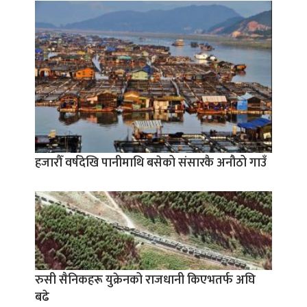
हजारौँ वर्षदेखि पानीमाथि बसेको संसारकै अनौठो गाउँ
रुसी सैनिकहरू युक्रेनको राजधानी किएभतर्फ अघि
बढे