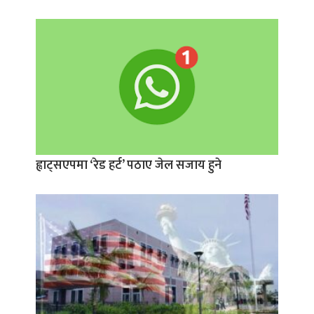
ह्वाट्सएपमा ‘रेड हर्ट’ पठाए जेल सजाय हुने