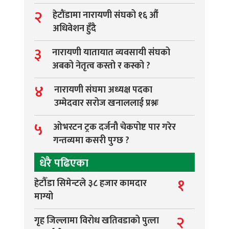
२
हेटौंडामा नारायणी संघको १६ औं
अधिवेशन हुँदै
३
नारायणी यातायात व्यवसायी संघको
अबको नेतृत्व कस्तो र कस्को ?
४
नारायणी संघमा अध्यक्ष पदका
उम्मेदवार सरोज खनाललाई प्रश्नः
५
ओभरटन ट्रक दर्जनौ चेकपोष्ट पार गरेर
गन्तव्यमा कसरी पुग्छ ?
धेरै पढिएका
१
हेटौँडा सिमेन्टले ३८ हजार कामदार
माग्यो
२
गृह जिल्लामा विरोध खतिवडाको पुत्ला