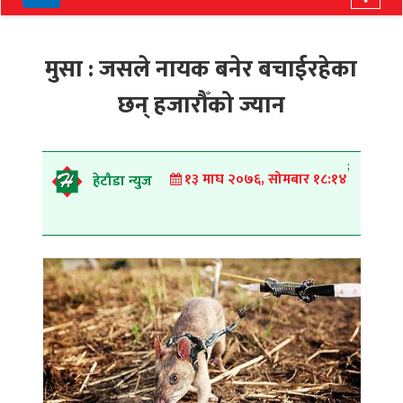
navigation
मुसा : जसले नायक बनेर बचाईरहेका
छन् हजारौँको ज्यान
;
१३ माघ २०७६, सोमबार १८:१४
हेटौडा न्युज